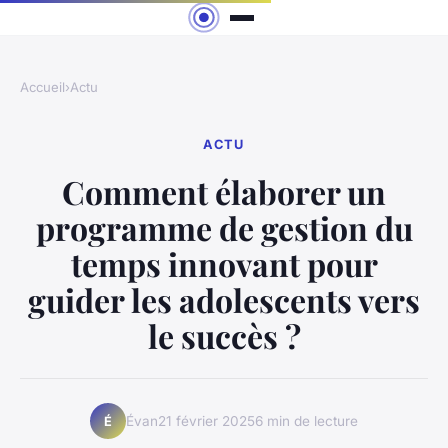
Accueil
›
Actu
ACTU
Comment élaborer un
programme de gestion du
temps innovant pour
guider les adolescents vers
le succès ?
Évan
21 février 2025
6 min de lecture
É