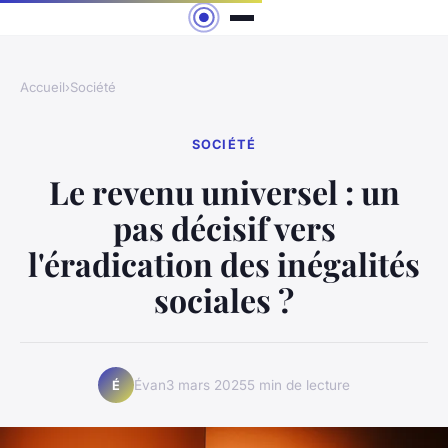
Accueil
›
Société
SOCIÉTÉ
Le revenu universel : un
pas décisif vers
l'éradication des inégalités
sociales ?
Évan
3 mars 2025
5 min de lecture
É