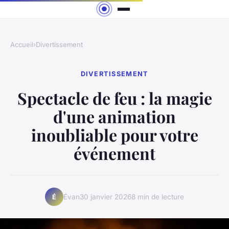
Accueil
›
Divertissement
DIVERTISSEMENT
Spectacle de feu : la magie
d'une animation
inoubliable pour votre
événement
Évan
30 janvier 2026
8 min de lecture
É