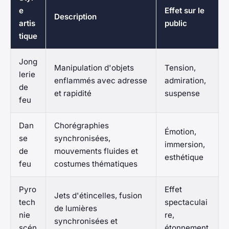
e
Effet sur le
Description
artis
public
tique
Jong
Manipulation d'objets
Tension,
lerie
enflammés avec adresse
admiration,
de
et rapidité
suspense
feu
Dan
Chorégraphies
Émotion,
se
synchronisées,
immersion,
de
mouvements fluides et
esthétique
feu
costumes thématiques
Pyro
Effet
Jets d'étincelles, fusion
tech
spectaculai
de lumières
nie
re,
synchronisées et
scén
étonnement